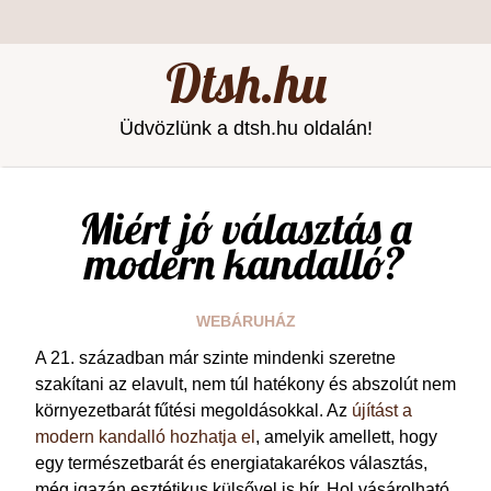
Dtsh.hu
Üdvözlünk a dtsh.hu oldalán!
Miért jó választás a
modern kandalló?
WEBÁRUHÁZ
A 21. században már szinte mindenki szeretne
szakítani az elavult, nem túl hatékony és abszolút nem
környezetbarát fűtési megoldásokkal. Az
újítást a
modern kandalló hozhatja el
, amelyik amellett, hogy
egy természetbarát és energiatakarékos választás,
még igazán esztétikus külsővel is bír. Hol vásárolható