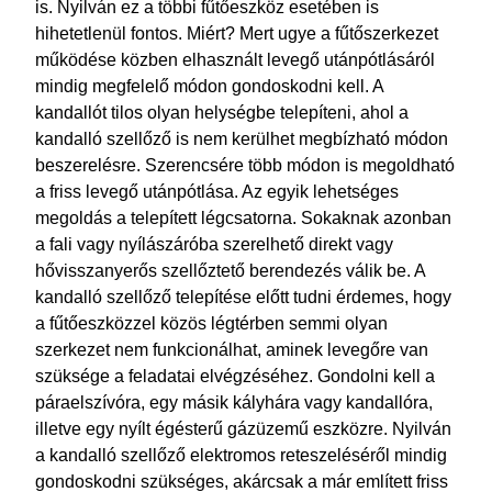
is. Nyilván ez a többi fűtőeszköz esetében is
hihetetlenül fontos. Miért? Mert ugye a fűtőszerkezet
működése közben elhasznált levegő utánpótlásáról
mindig megfelelő módon gondoskodni kell. A
kandallót tilos olyan helységbe telepíteni, ahol a
kandalló szellőző is nem kerülhet megbízható módon
beszerelésre. Szerencsére több módon is megoldható
a friss levegő utánpótlása. Az egyik lehetséges
megoldás a telepített légcsatorna. Sokaknak azonban
a fali vagy nyílászáróba szerelhető direkt vagy
hővisszanyerős szellőztető berendezés válik be. A
kandalló szellőző telepítése előtt tudni érdemes, hogy
a fűtőeszközzel közös légtérben semmi olyan
szerkezet nem funkcionálhat, aminek levegőre van
szüksége a feladatai elvégzéséhez. Gondolni kell a
páraelszívóra, egy másik kályhára vagy kandallóra,
illetve egy nyílt égésterű gázüzemű eszközre. Nyilván
a kandalló szellőző elektromos reteszeléséről mindig
gondoskodni szükséges, akárcsak a már említett friss