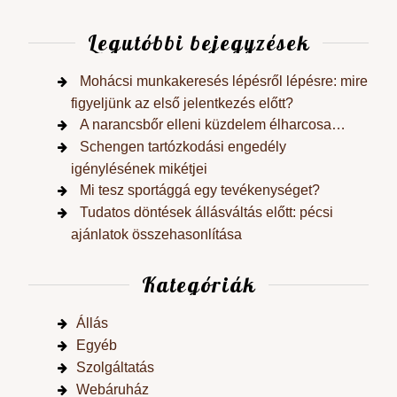
Legutóbbi bejegyzések
Mohácsi munkakeresés lépésről lépésre: mire
figyeljünk az első jelentkezés előtt?
A narancsbőr elleni küzdelem élharcosa…
Schengen tartózkodási engedély
igénylésének mikétjei
Mi tesz sportággá egy tevékenységet?
Tudatos döntések állásváltás előtt: pécsi
ajánlatok összehasonlítása
Kategóriák
Állás
Egyéb
Szolgáltatás
Webáruház