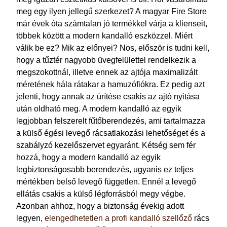
meg egy ilyen jellegű szerkezet? A magyar Fire Store
már évek óta számtalan jó termékkel várja a klienseit,
többek között a modern kandalló eszközzel. Miért
válik be ez? Mik az előnyei? Nos, először is tudni kell,
hogy a tűztér nagyobb üvegfelülettel rendelkezik a
megszokottnál, illetve ennek az ajtója maximalizált
méretének hála rátakar a hamuzófiókra. Ez pedig azt
jelenti, hogy annak az ürítése csakis az ajtó nyitása
után oldható meg. A modern kandalló az egyik
legjobban felszerelt fűtőberendezés, ami tartalmazza
a külső égési levegő rácsatlakozási lehetőséget és a
szabályzó kezelőszervet egyaránt. Kétség sem fér
hozzá, hogy a modern kandalló az egyik
legbiztonságosabb berendezés, ugyanis ez teljes
mértékben belső levegő független. Ennél a levegő
ellátás csakis a külső légforrásból megy végbe.
Azonban ahhoz, hogy a biztonság évekig adott
legyen,
elengedhetetlen a profi kandalló szellőző
rács