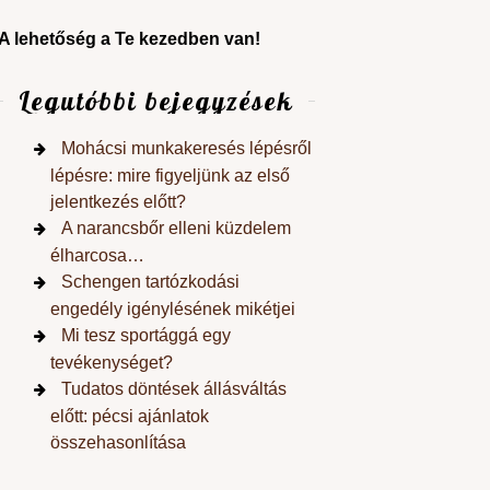
A lehetőség a Te kezedben van!
Legutóbbi bejegyzések
Mohácsi munkakeresés lépésről
lépésre: mire figyeljünk az első
jelentkezés előtt?
A narancsbőr elleni küzdelem
élharcosa…
Schengen tartózkodási
engedély igénylésének mikétjei
Mi tesz sportággá egy
tevékenységet?
Tudatos döntések állásváltás
előtt: pécsi ajánlatok
összehasonlítása