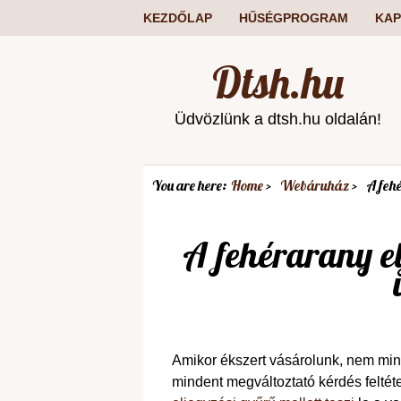
KEZDŐLAP
HŰSÉGPROGRAM
KAP
Dtsh.hu
Üdvözlünk a dtsh.hu oldalán!
You are here:
Home
Webáruház
A fehé
A fehérarany el
Amikor ékszert vásárolunk, nem min
mindent megváltoztató kérdés feltéte