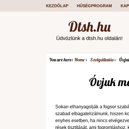
KEZDŐLAP
HŰSÉGPROGRAM
KAP
Dtsh.hu
Üdvözlünk a dtsh.hu oldalán!
You are here:
Home
Szolgáltatás
Óvju
Óvjuk m
Sokan elhanyagolják a fogsor szab
szabad elbagatelizálnunk, hiszen kom
enyhes esetben, ha nincs elvégezv
rések tisztítását, ami fogromláshoz,