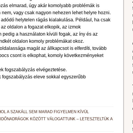
zás elmarad, úgy akár komolyabb problémák is
n nem, vagy csak nagyon nehezen lehet helyre hozni.
l adódó helytelen rágás kialakulása. Például, ha csak
 az oldalon a fogazat elkopik, az izmok
pedig a használaton kívüli fogak, az íny és az
indkét oldalon komoly problémákat okoz.
ldalassága magát az állkapcsot is elferdíti, tovább
kapocs csont is elkophat, komoly következményeket
k fogszabályzás elvégeztetése.
ek fogszabályzás eleve sokkal egyszerűbb
HOL A SZAKÁLL SEM MARAD FIGYELMEN KÍVÜL
DIDŐNADRÁGOK KÖZÖTT VÁLOGATTUNK – LETESZTELTÜK A