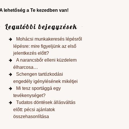
A lehetőség a Te kezedben van!
Legutóbbi bejegyzések
Mohácsi munkakeresés lépésről
lépésre: mire figyeljünk az első
jelentkezés előtt?
A narancsbőr elleni küzdelem
élharcosa…
Schengen tartózkodási
engedély igénylésének mikétjei
Mi tesz sportággá egy
tevékenységet?
Tudatos döntések állásváltás
előtt: pécsi ajánlatok
összehasonlítása