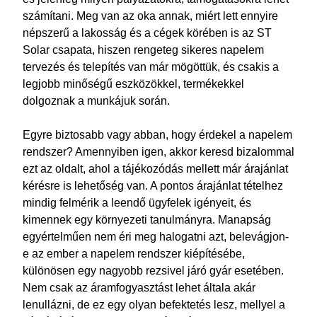
számítani. Meg van az oka annak, miért lett ennyire
népszerű a lakosság és a cégek körében is az ST
Solar csapata, hiszen rengeteg sikeres napelem
tervezés és telepítés van már mögöttük, és csakis a
legjobb minőségű eszközökkel, termékekkel
dolgoznak a munkájuk során.
Egyre biztosabb vagy abban, hogy érdekel a napelem
rendszer? Amennyiben igen, akkor keresd bizalommal
ezt az oldalt, ahol a tájékozódás mellett már árajánlat
kérésre is lehetőség van. A pontos árajánlat tételhez
mindig felmérik a leendő ügyfelek igényeit, és
kimennek egy környezeti tanulmányra. Manapság
egyértelműen nem éri meg halogatni azt, belevágjon-
e az ember a napelem rendszer kiépítésébe,
különösen egy nagyobb rezsivel járó gyár esetében.
Nem csak az áramfogyasztást lehet általa akár
lenullázni, de ez egy olyan befektetés lesz, mellyel a