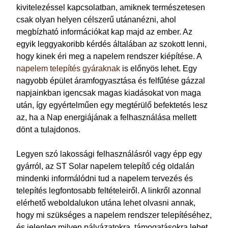
kivitelezéssel kapcsolatban, amiknek természetesen
csak olyan helyen célszerű utánanézni, ahol
megbízható információkat kap majd az ember. Az
egyik leggyakoribb kérdés általában az szokott lenni,
hogy kinek éri meg a napelem rendszer kiépítése. A
napelem telepítés gyáraknak
is előnyös lehet. Egy
nagyobb épület áramfogyasztása és felfűtése gázzal
napjainkban igencsak magas kiadásokat von maga
után, így egyértelműen egy megtérülő befektetés lesz
az, ha a Nap energiájának a felhasználása mellett
dönt a tulajdonos.
Legyen szó lakossági felhasználásról vagy épp egy
gyárról, az ST Solar napelem telepítő cég oldalán
mindenki informálódni tud a napelem tervezés és
telepítés legfontosabb feltételeiről. A linkről azonnal
elérhető weboldalukon utána lehet olvasni annak,
hogy mi szükséges a napelem rendszer telepítéséhez,
és jelenleg milyen pályázatokra, támogatásokra lehet