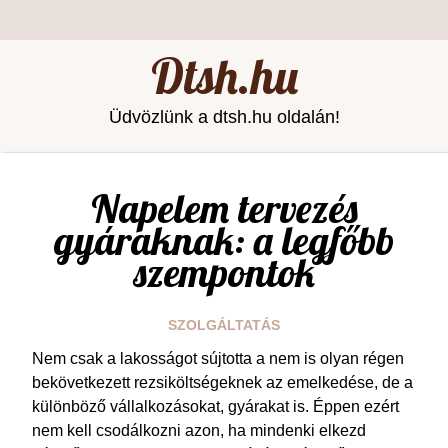
Dtsh.hu
Üdvözlünk a dtsh.hu oldalán!
Napelem tervezés
gyáraknak: a legfőbb
szempontok
SZOLGÁLTATÁS
Nem csak a lakosságot sújtotta a nem is olyan régen
bekövetkezett rezsiköltségeknek az emelkedése, de a
különböző vállalkozásokat, gyárakat is. Éppen ezért
nem kell csodálkozni azon, ha mindenki elkezd