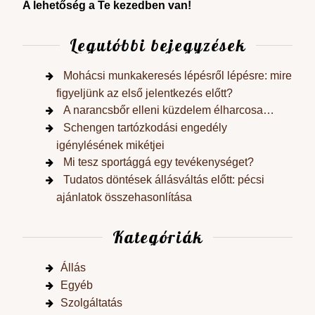
A lehetőség a Te kezedben van!
Legutóbbi bejegyzések
Mohácsi munkakeresés lépésről lépésre: mire
figyeljünk az első jelentkezés előtt?
A narancsbőr elleni küzdelem élharcosa…
Schengen tartózkodási engedély
igénylésének mikétjei
Mi tesz sportággá egy tevékenységet?
Tudatos döntések állásváltás előtt: pécsi
ajánlatok összehasonlítása
Kategóriák
Állás
Egyéb
Szolgáltatás