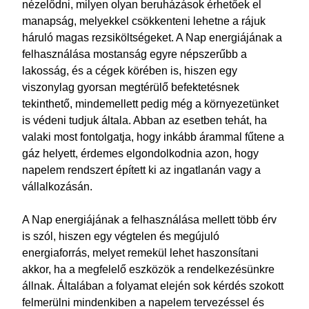
nézelődni, milyen olyan beruházások érhetőek el
manapság, melyekkel csökkenteni lehetne a rájuk
háruló magas rezsiköltségeket. A Nap energiájának a
felhasználása mostanság egyre népszerűbb a
lakosság, és a cégek körében is, hiszen egy
viszonylag gyorsan megtérülő befektetésnek
tekinthető, mindemellett pedig még a környezetünket
is védeni tudjuk általa. Abban az esetben tehát, ha
valaki most fontolgatja, hogy inkább árammal fűtene a
gáz helyett, érdemes elgondolkodnia azon, hogy
napelem rendszert épített ki az ingatlanán vagy a
vállalkozásán.
A Nap energiájának a felhasználása mellett több érv
is szól, hiszen egy végtelen és megújuló
energiaforrás, melyet remekül lehet haszonsítani
akkor, ha a megfelelő eszközök a rendelkezésünkre
állnak. Általában a folyamat elején sok kérdés szokott
felmerülni mindenkiben a napelem tervezéssel és