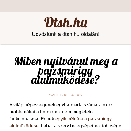
Dtsh.hu
Üdvözlünk a dtsh.hu oldalán!
Miben nyilvánul meg a
pajzsmirigy
alulműködése?
SZOLGÁLTATÁS
A világ népességének egyharmada számára okoz
problémákat a hormonok nem megfelelő
funkcionálása. Ennek
egyik példája a pajzsmirigy
alulműködése
, habár a szerv betegségeinek többsége