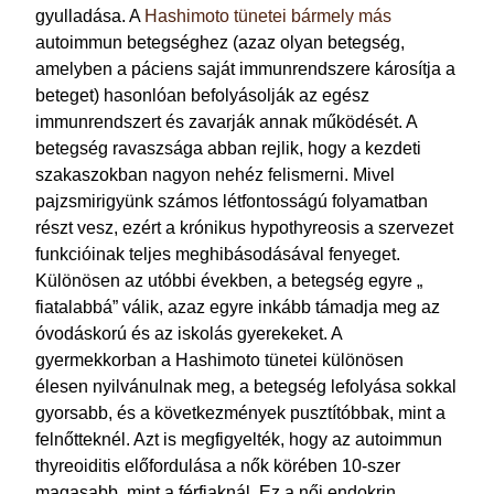
gyulladása. A
Hashimoto tünetei bármely más
autoimmun betegséghez (azaz olyan betegség,
amelyben a páciens saját immunrendszere károsítja a
beteget) hasonlóan befolyásolják az egész
immunrendszert és zavarják annak működését. A
betegség ravaszsága abban rejlik, hogy a kezdeti
szakaszokban nagyon nehéz felismerni. Mivel
pajzsmirigyünk számos létfontosságú folyamatban
részt vesz, ezért a krónikus hypothyreosis a szervezet
funkcióinak teljes meghibásodásával fenyeget.
Különösen az utóbbi években, a betegség egyre „
fiatalabbá” válik, azaz egyre inkább támadja meg az
óvodáskorú és az iskolás gyerekeket. A
gyermekkorban a Hashimoto tünetei különösen
élesen nyilvánulnak meg, a betegség lefolyása sokkal
gyorsabb, és a következmények pusztítóbbak, mint a
felnőtteknél. Azt is megfigyelték, hogy az autoimmun
thyreoiditis előfordulása a nők körében 10-szer
magasabb, mint a férfiaknál. Ez a női endokrin