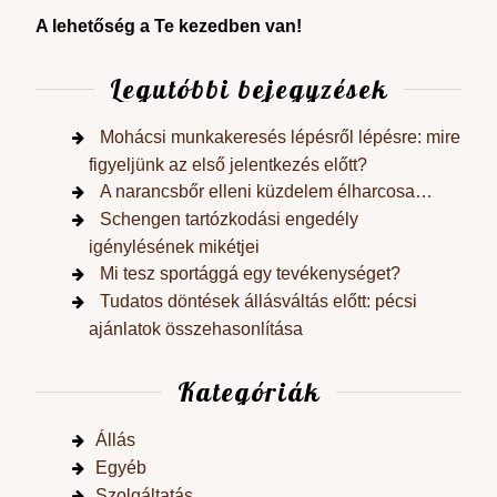
A lehetőség a Te kezedben van!
Legutóbbi bejegyzések
Mohácsi munkakeresés lépésről lépésre: mire
figyeljünk az első jelentkezés előtt?
A narancsbőr elleni küzdelem élharcosa…
Schengen tartózkodási engedély
igénylésének mikétjei
Mi tesz sportággá egy tevékenységet?
Tudatos döntések állásváltás előtt: pécsi
ajánlatok összehasonlítása
Kategóriák
Állás
Egyéb
Szolgáltatás