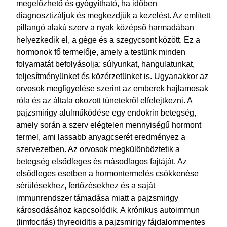
megelőzhető és gyógyítható, ha időben
diagnosztizáljuk és megkezdjük a kezelést. Az említett
pillangó alakú szerv a nyak középső harmadában
helyezkedik el, a gége és a szegycsont között. Ez a
hormonok fő termelője, amely a testünk minden
folyamatát befolyásolja: súlyunkat, hangulatunkat,
teljesítményünket és közérzetünket is. Ugyanakkor az
orvosok megfigyelése szerint az emberek hajlamosak
róla és az általa okozott tünetekről elfelejtkezni. A
pajzsmirigy alulműködése egy endokrin betegség,
amely során a szerv elégtelen mennyiségű hormont
termel, ami lassabb anyagcserét eredményez a
szervezetben. Az orvosok megkülönböztetik a
betegség elsődleges és másodlagos fajtáját. Az
elsődleges esetben a hormontermelés csökkenése
sérülésekhez, fertőzésekhez és a saját
immunrendszer támadása miatt a pajzsmirigy
károsodásához kapcsolódik.
A krónikus autoimmun
(limfocitás) thyreoiditis a pajzsmirigy fájdalommentes