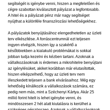
segítségét is igénybe venni, hiszen a megfelelően és
cégre szabottan kiválasztott pályázat a legfontosabb.
A hitel és a pályázati pénz már nagy segítséget
nyújthat a különféle finanszírozási lehetőségekhez.
A pályázatok benyújtásához elengedhetetlen az üzleti
terv elkészítése. A forráscentrumnál ezt teljesen
ingyen elvégzik, hiszen így a szakértő a
későbbiekben a kialakuló problémákat is sokkal
jobban tudja kezelni és kézben tartani. Azoknak a
vállalkozásoknak is érdemes a mikrohitelre benyújtani
az igénylésüket, akiket korábban már elutasítottak,
hiszen elképzelhető, hogy az üzleti terv nem
illeszkedett teljesen a bank elvárásaihoz. Még egy
lehetőség kínálkozik a vállalkozások számára, ez
pedig nem más, mint a Széchenyi Kártya. Akár 25
millió forint hitelt is lehet igénybe venni, és
mindösszesen 2 hét alatt kiutalásra is kerülhet a
szükséges pénzösszeg. Azoknak a vállalkozásoknak