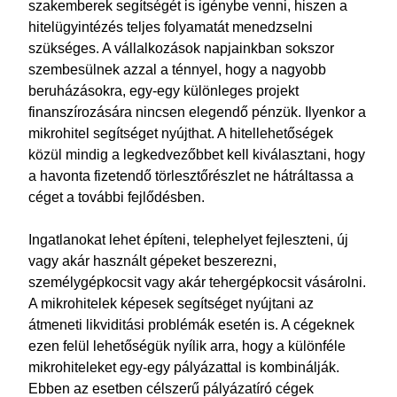
szakemberek segítségét is igénybe venni, hiszen a
hitelügyintézés teljes folyamatát menedzselni
szükséges. A vállalkozások napjainkban sokszor
szembesülnek azzal a ténnyel, hogy a nagyobb
beruházásokra, egy-egy különleges projekt
finanszírozására nincsen elegendő pénzük. Ilyenkor a
mikrohitel segítséget nyújthat. A hitellehetőségek
közül mindig a legkedvezőbbet kell kiválasztani, hogy
a havonta fizetendő törlesztőrészlet ne hátráltassa a
céget a további fejlődésben.
Ingatlanokat lehet építeni, telephelyet fejleszteni, új
vagy akár használt gépeket beszerezni,
személygépkocsit vagy akár tehergépkocsit vásárolni.
A mikrohitelek képesek segítséget nyújtani az
átmeneti likviditási problémák esetén is. A cégeknek
ezen felül lehetőségük nyílik arra, hogy a különféle
mikrohiteleket egy-egy pályázattal is kombinálják.
Ebben az esetben célszerű pályázatíró cégek