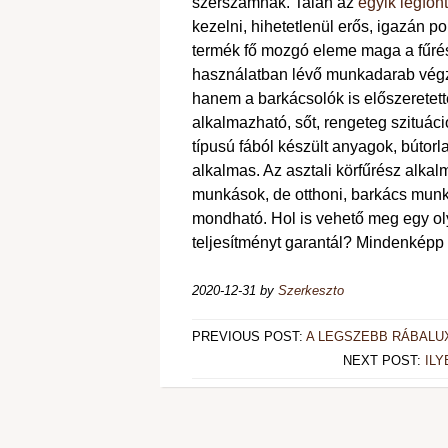
szerszámnak. Talán az
egyik legfon
kezelni, hihetetlenül erős, igazán p
termék fő mozgó eleme maga a fűrés
használatban lévő munkadarab végzi
hanem a barkácsolók is előszeretett
alkalmazható, sőt, rengeteg szituáci
típusú fából készült anyagok, bútor
alkalmas. Az asztali körfűrész alka
munkások, de otthoni, barkács mun
mondható. Hol is vehető meg egy olya
teljesítményt garantál? Mindenképp 
2020-12-31
by
Szerkeszto
PREVIOUS POST:
A LEGSZEBB RÁBALU
NEXT POST:
IL