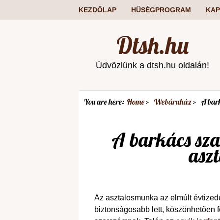
KEZDŐLAP
HŰSÉGPROGRAM
KAP
Dtsh.hu
Üdvözlünk a dtsh.hu oldalán!
You are here:
Home
Webáruház
A bar
A barkács sz
aszt
Az asztalosmunka az elmúlt évtize
biztonságosabb lett, köszönhetően 