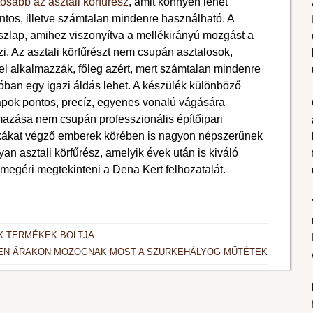
tosabb az asztali körfűrész
, amit könnyen lehet
ontos, illetve számtalan mindenre használható. A
zlap, amihez viszonyítva a mellékirányú mozgást a
. Az asztali körfűrészt nem csupán asztalosok,
el alkalmazzák, főleg azért, mert számtalan mindenre
óban egy igazi áldás lehet.
A készülék különböző
lapok pontos, precíz, egyenes vonalú vágására
lmazása nem csupán professzionális építőipari
kákat végző emberek körében is nagyon népszerűnek
n asztali körfűrész, amelyik évek után is kiváló
megéri megtekinteni a Dena Kert felhozatalát.
X TERMÉKEK BOLTJA
YEN ÁRAKON MOZOGNAK MOST A SZÜRKEHÁLYOG MŰTÉTEK