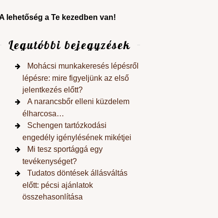
A lehetőség a Te kezedben van!
Legutóbbi bejegyzések
Mohácsi munkakeresés lépésről
lépésre: mire figyeljünk az első
jelentkezés előtt?
A narancsbőr elleni küzdelem
élharcosa…
Schengen tartózkodási
engedély igénylésének mikétjei
Mi tesz sportággá egy
tevékenységet?
Tudatos döntések állásváltás
előtt: pécsi ajánlatok
összehasonlítása