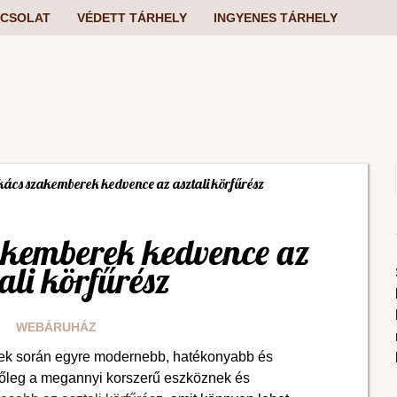
CSOLAT
VÉDETT TÁRHELY
INGYENES TÁRHELY
kács szakemberek kedvence az asztali körfűrész
akemberek kedvence az
ali körfűrész
WEBÁRUHÁZ
dek során egyre modernebb, hatékonyabb és
főleg a megannyi korszerű eszköznek és