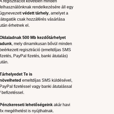
A regisztrációt követően minden
felhasználónknak rendelkezésére áll egy
úgynevezett
védett tárhely
, amelyet a
látogatók csak hozzáférés vásárlása
után érhetnek el.
Oldaladnak 500 Mb kezdőtárhelyet
adunk
, mely dinamikusan bővül minden
beérkezett regisztráció (emeltdíjas SMS
fizetés, PayPal fizetés, banki átutalás)
után.
Tárhelyedet Te is
növelheted
emeltdíjas SMS küldésével,
PayPal fizetéssel vagy banki átutalással
/ befizetéssel.
Pénzkereseti lehetőségeink
akár havi
fix megélhetést is nyújthatnak.