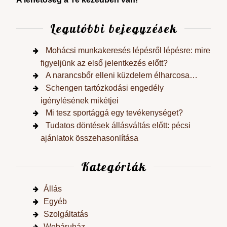
Legutóbbi bejegyzések
Mohácsi munkakeresés lépésről lépésre: mire
figyeljünk az első jelentkezés előtt?
A narancsbőr elleni küzdelem élharcosa…
Schengen tartózkodási engedély
igénylésének mikétjei
Mi tesz sportággá egy tevékenységet?
Tudatos döntések állásváltás előtt: pécsi
ajánlatok összehasonlítása
Kategóriák
Állás
Egyéb
Szolgáltatás
Webáruház