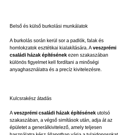
Belső és külső burkolási munkálatok
A burkolás során kerül sor a padlók, falak és
homlokzatok esztétikai kialakítására. A
veszprémi
családi házak építésének
ezen szakaszában
különös figyelmet kell fordítani a minőségi
anyaghasználatra és a precíz kivitelezésre.
Kulcsrakész átadás
A
veszprémi
családi házak építésének
utolsó
szakaszában, a végső simítások után, adja át az
épületet a generálkivitelező, amely teljesen
használatra kész állapotban várja a tulajdonosokat.