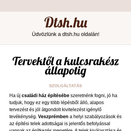
Dtsh.hu
Üdvözlünk a dtsh.hu oldalán!
Tervektől a kulcsrakész
állapotig
SZOLGÁLTATÁS
Ha új
családi ház építésébe
szeretnénk fogni, jó ha
tudjuk, hogy ez egy több lépésből álló, alapos
tervezést és jól átgondolt kivitelezést igénylő
tevékénység.
Veszprémben
a helyi szabályozások és
az építési telek adottságai is jelentős befolyással
vannak az építkezés menetére. A telek kiválasztása és