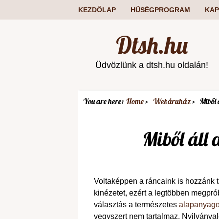
KEZDŐLAP
HŰSÉGPROGRAM
KAP
Dtsh.hu
Üdvözlünk a dtsh.hu oldalán!
You are here:
Home
Webáruház
Miből 
Miből áll
Voltaképpen a ráncaink is hozzánk 
kinézetet, ezért a legtöbben megpró
választás a természetes
alapanyagok
vegyszert nem tartalmaz. Nyilvánval