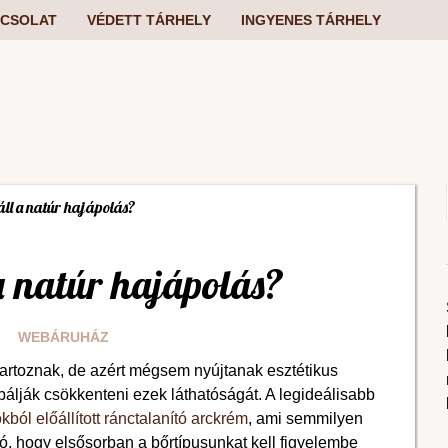
CSOLAT
VÉDETT TÁRHELY
INGYENES TÁRHELY
áll a natúr hajápolás?
 a natúr hajápolás?
WEBÁRUHÁZ
tartoznak, de azért mégsem nyújtanak esztétikus
bálják csökkenteni ezek láthatóságát. A legideálisabb
ból előállított ránctalanító arckrém
, ami semmilyen
ó, hogy elsősorban a bőrtípusunkat kell figyelembe