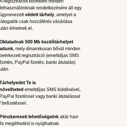
A regisztrációt követően minden
felhasználónknak rendelkezésére áll egy
úgynevezett
védett tárhely
, amelyet a
látogatók csak hozzáférés vásárlása
után érhetnek el.
Oldaladnak 500 Mb kezdőtárhelyet
adunk
, mely dinamikusan bővül minden
beérkezett regisztráció (emeltdíjas SMS
fizetés, PayPal fizetés, banki átutalás)
után.
Tárhelyedet Te is
növelheted
emeltdíjas SMS küldésével,
PayPal fizetéssel vagy banki átutalással
/ befizetéssel.
Pénzkereseti lehetőségeink
akár havi
fix megélhetést is nyújthatnak.