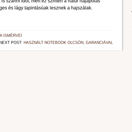
s szánni időt, mert ez szintén a natúr hajápolás
éges és lágy tapintásúak lesznek a hajszálak.
A ISMÉRVEI
NEXT POST:
HASZNÁLT NOTEBOOK OLCSÓN, GARANCIÁVAL