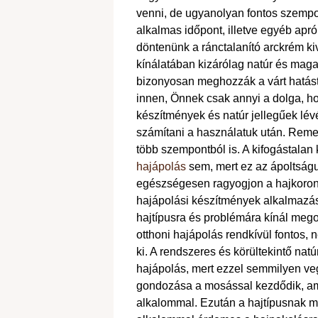
venni, de ugyanolyan fontos szempont 
alkalmas időpont, illetve egyéb apr
döntenünk a ránctalanító arckrém k
kínálatában kizárólag natúr és mag
bizonyosan meghozzák a várt hatást
innen, Önnek csak annyi a dolga, ho
készítmények és natúr jellegűek lé
számítani a használatuk után. Remek
több szempontból is.
A kifogástalan
hajápolás
sem, mert ez az ápoltság
egészségesen ragyogjon a hajkoronán
hajápolási készítmények alkalmazá
hajtípusra és problémára kínál megol
otthoni hajápolás rendkívül fontos,
ki. A rendszeres és körültekintő nat
hajápolás, mert ezzel semmilyen veg
gondozása a mosással kezdődik, ami
alkalommal. Ezután a hajtípusnak me