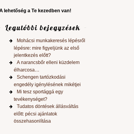
A lehetőség a Te kezedben van!
Legutóbbi bejegyzések
Mohácsi munkakeresés lépésről
lépésre: mire figyeljünk az első
jelentkezés előtt?
A narancsbőr elleni küzdelem
élharcosa…
Schengen tartózkodási
engedély igénylésének mikétjei
Mi tesz sportággá egy
tevékenységet?
Tudatos döntések állásváltás
előtt: pécsi ajánlatok
összehasonlítása