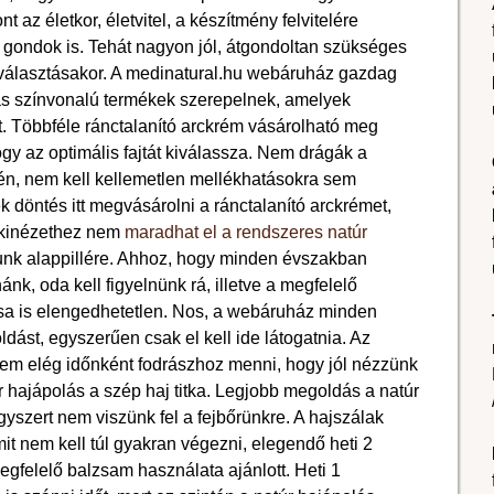
az életkor, életvitel, a készítmény felvitelére
ó gondok is. Tehát nagyon jól, átgondoltan szükséges
iválasztásakor. A medinatural.hu webáruház gazdag
as színvonalú termékek szerepelnek, amelyek
. Többféle ránctalanító arckrém vásárolható meg
gy az optimális fajtát kiválassza. Nem drágák a
vén, nem kell kellemetlen mellékhatásokra sem
 döntés itt megvásárolni a ránctalanító arckrémet,
 kinézethez nem
maradhat el a rendszeres natúr
unk alappillére. Ahhoz, hogy minden évszakban
k, oda kell figyelnünk rá, illetve a megfelelő
sa is elengedhetetlen. Nos, a webáruház minden
dást, egyszerűen csak el kell ide látogatnia. Az
 nem elég időnként fodrászhoz menni, hogy jól nézzünk
úr hajápolás a szép haj titka. Legjobb megoldás a natúr
yszert nem viszünk fel a fejbőrünkre. A hajszálak
t nem kell túl gyakran végezni, elegendő heti 2
gfelelő balzsam használata ajánlott. Heti 1