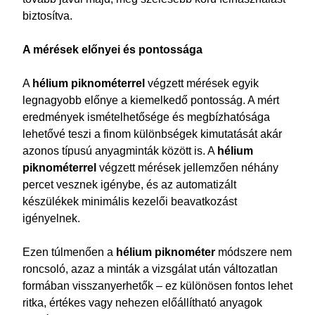
biztosítva.
A mérések előnyei és pontossága
A
hélium piknométerrel
végzett mérések egyik
legnagyobb előnye a kiemelkedő pontosság. A mért
eredmények ismételhetősége és megbízhatósága
lehetővé teszi a finom különbségek kimutatását akár
azonos típusú anyagminták között is. A
hélium
piknométerrel
végzett mérések jellemzően néhány
percet vesznek igénybe, és az automatizált
készülékek minimális kezelői beavatkozást
igényelnek.
Ezen túlmenően a
hélium piknométer
módszere nem
roncsoló, azaz a minták a vizsgálat után változatlan
formában visszanyerhetők – ez különösen fontos lehet
ritka, értékes vagy nehezen előállítható anyagok