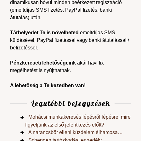
dinamikusan bővül minden beérkezett regisztráció
(emeltdíjas SMS fizetés, PayPal fizetés, banki
átutalás) után.
Tárhelyedet Te is növelheted
emeltdíjas SMS
küldésével, PayPal fizetéssel vagy banki átutalással /
befizetéssel.
Pénzkereseti lehetőségeink
akár havi fix
megélhetést is nyújthatnak.
A lehetőség a Te kezedben van!
Legutóbbi bejegyzések
Mohácsi munkakeresés lépésről lépésre: mire
figyeljünk az első jelentkezés előtt?
A narancsbőr elleni küzdelem élharcosa…
Schengen tartózkodási engedély