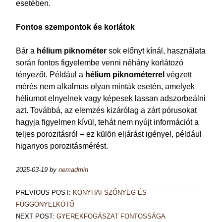
esetében.
Fontos szempontok és korlátok
Bár a
hélium piknométer
sok előnyt kínál, használata
során fontos figyelembe venni néhány korlátozó
tényezőt. Például a
hélium piknométerrel
végzett
mérés nem alkalmas olyan minták esetén, amelyek
héliumot elnyelnek vagy képesek lassan adszorbeálni
azt. Továbbá, az elemzés kizárólag a zárt pórusokat
hagyja figyelmen kívül, tehát nem nyújt információt a
teljes porozitásról – ez külön eljárást igényel, például
higanyos porozitásmérést.
2025-03-19
by
nemadmin
PREVIOUS POST:
KONYHAI SZŐNYEG ÉS
FÜGGÖNYELKÖTŐ
NEXT POST:
GYEREKFOGÁSZAT FONTOSSÁGA