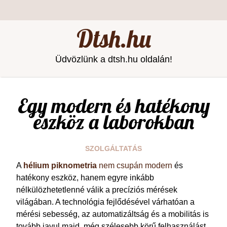
Dtsh.hu
Üdvözlünk a dtsh.hu oldalán!
Egy modern és hatékony
eszköz a laborokban
SZOLGÁLTATÁS
A
hélium
piknometria
nem csupán modern
és
hatékony eszköz, hanem egyre inkább
nélkülözhetetlenné válik a precíziós mérések
világában. A technológia fejlődésével várhatóan a
mérési sebesség, az automatizáltság és a mobilitás is
tovább javul majd, még szélesebb körű felhasználást