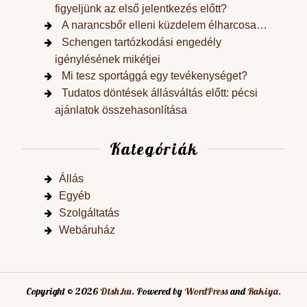
figyeljünk az első jelentkezés előtt?
A narancsbőr elleni küzdelem élharcosa…
Schengen tartózkodási engedély
igénylésének mikétjei
Mi tesz sportággá egy tevékenységet?
Tudatos döntések állásváltás előtt: pécsi
ajánlatok összehasonlítása
Kategóriák
Állás
Egyéb
Szolgáltatás
Webáruház
Copyright © 2026
Dtsh.hu
. Powered by
WordPress
and
Rakiya
.