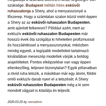
szüksége.
Budapest
méltán híres
esküvői
ruhaszalonja
a Shery, ahol a menyasszonyé a
főszerep. Hogy a számtalan szalon közül miért éppen
a Shery az az
esküvői ruhaszalon Budapesten
,
amit ajánlott felkeresni?
Például azért, mert az
exkluzív
esküvői ruhaszalon Budapesten
már
hosszú évek óta szolgálja ki hihetetlen profizmussal
és hozzáértéssel a menyasszonyokat, miközben
mindig egyedi, a legújabb modelleket tartalmazó
kínálatában meseszép modellek várják a boldog
arajelölteket. Pontos elképzelése van vagy éppen
ellenkezőleg, teljesen bizonytalan? Egyik pillanatban
a rövid ruha tetszik, a másikban már egy álomi, földre
omló exkluzív darab nyeri el a tetszését. A Shery
esküvői ruhaszolon Budapesten
még a ki sem
mondott vágyait is kitalálja és teljesíti.
2020-03-25
by
nemadmin