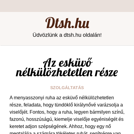
Dtsh.hu
Üdvözlünk a dtsh.hu oldalán!
Az esküvő
nélkülözhetetlen része
SZOLGÁLTATÁS
A menyasszonyi ruha az esküvő nélkülözhetetlen
része, feladata, hogy tündöklő királynővé varázsolja a
viselőjét. Fontos, hogy a ruha, legyen bármilyen színű,
fazonú, hosszúságú, kiemelje viselője egyéniségét és
keretet adjon szépségének. Ahhoz, hogy egy nő
megtalálja a számára tökéletes ruhát, segítségre van