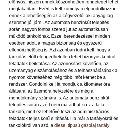
előnyös, hiszen ennek köszönhetően rengeteget lehet
megtakarítani. Ezért is kell komolyan elgondolkozzon
ennek a lehetőségén az a cégvezető, aki anyagilag
szeretne jól járni. Az automata benzinkút telepítés
során nagyon fontos szerep jut az automatikusan
működő tankolónak. Ezzel berendezéssel minden
esetben adott a magas biztonság és egyszerű
ellenőrizhetőség is. Azt azonban tudni kell, hogy a
tankolás előtt elengedhetetlen lehet bizonyos kontroll
feladatok beiktatása. Az azonosítást követően, az
üzemanyag elszámolásához és a felhasználásának a
nyomon követéséhez még több infót kérhet be a
rendszer. Gondolni kell itt mondjuk a kilométer óra
állására, az üzemóra helyzetére és még a
menetokmány számára is.
Az automata benzinkút
telepítés során azért nem maradhat ki ez a fajta
tankoló, mert ez lehetővé teszi az adminisztrációs
feladatok teljes körű ellátását. Ha már a tartályokról és
tankolókról van szó, a
diesel típusú gázolaj tartály