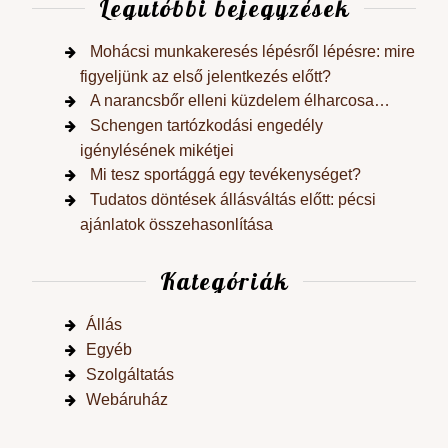
Legutóbbi bejegyzések
Mohácsi munkakeresés lépésről lépésre: mire
figyeljünk az első jelentkezés előtt?
A narancsbőr elleni küzdelem élharcosa…
Schengen tartózkodási engedély
igénylésének mikétjei
Mi tesz sportággá egy tevékenységet?
Tudatos döntések állásváltás előtt: pécsi
ajánlatok összehasonlítása
Kategóriák
Állás
Egyéb
Szolgáltatás
Webáruház