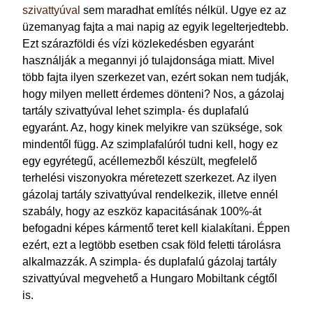
szivattyúval
sem maradhat említés nélkül. Ugye ez az
üzemanyag fajta a mai napig az egyik legelterjedtebb.
Ezt szárazföldi és vízi közlekedésben egyaránt
használják a megannyi jó tulajdonsága miatt. Mivel
több fajta ilyen szerkezet van, ezért sokan nem tudják,
hogy milyen mellett érdemes dönteni? Nos, a gázolaj
tartály szivattyúval lehet szimpla- és duplafalú
egyaránt. Az, hogy kinek melyikre van szüksége, sok
mindentől függ. Az szimplafalúról tudni kell, hogy ez
egy egyrétegű, acéllemezből készült, megfelelő
terhelési viszonyokra méretezett szerkezet. Az ilyen
gázolaj tartály szivattyúval rendelkezik, illetve ennél
szabály, hogy az eszköz kapacitásának 100%-át
befogadni képes kármentő teret kell kialakítani. Éppen
ezért, ezt a legtöbb esetben csak föld feletti tárolásra
alkalmazzák. A szimpla- és duplafalú gázolaj tartály
szivattyúval megvehető a Hungaro Mobiltank cégtől
is.