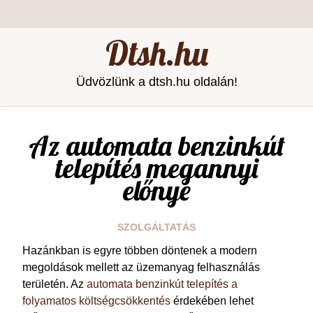
Dtsh.hu
Üdvözlünk a dtsh.hu oldalán!
Az automata benzinkút
telepítés megannyi
előnye
SZOLGÁLTATÁS
Hazánkban is egyre többen döntenek a modern
megoldások mellett az üzemanyag felhasználás
területén. Az
automata benzinkút telepítés a
folyamatos költségcsökkentés
érdekében lehet