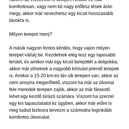
komfortosan, vagy nem túl nagy erőfesz tések árán
megy, akkor már nevezhetsz egy kicsit hosszasabb
távokra is.
Milyen terepre menj?
A másik nagyon fontos kérdés, hogy vajon milyen
terepet vállalj be. Kezdetnek elég lesz egy laposabb
terület, és amikor már egy kicsit belejöttél a dolgokba,
akkor már jöhetnek a nagyobb kihívást jelentő terepek
is. Amikor a 15-20 km-es táv sík terepen van, akkor az
nem annyira megerőltető, viszont ha már az útvonal
fele meredek terepen zajlik, akkor az már fárasztó
lehet egy kezdő túrázó számára. Viszont ha szerzel
egy kis tapasztalatot ez ügyben, akkor már előre is
meg tudod biztosra tervezni a számodra leginkább
komfortos útvonalat.