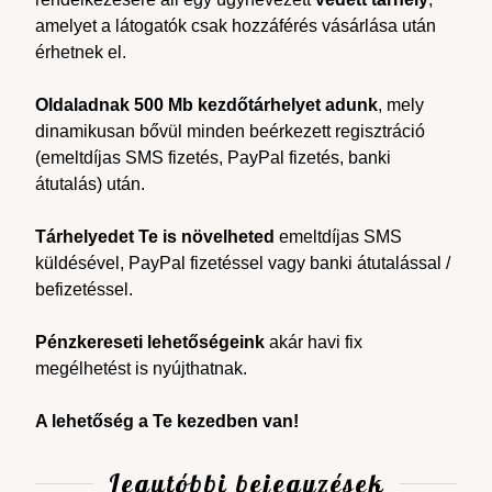
amelyet a látogatók csak hozzáférés vásárlása után
érhetnek el.
Oldaladnak 500 Mb kezdőtárhelyet adunk
, mely
dinamikusan bővül minden beérkezett regisztráció
(emeltdíjas SMS fizetés, PayPal fizetés, banki
átutalás) után.
Tárhelyedet Te is növelheted
emeltdíjas SMS
küldésével, PayPal fizetéssel vagy banki átutalással /
befizetéssel.
Pénzkereseti lehetőségeink
akár havi fix
megélhetést is nyújthatnak.
A lehetőség a Te kezedben van!
Legutóbbi bejegyzések