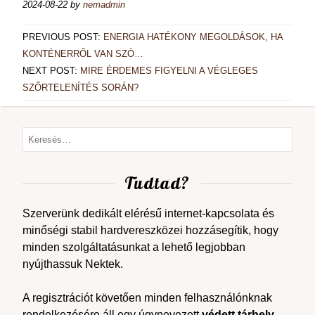
2024-08-22
by
nemadmin
PREVIOUS POST:
ENERGIA HATÉKONY MEGOLDÁSOK, HA
KONTÉNERRŐL VAN SZÓ…
NEXT POST:
MIRE ÉRDEMES FIGYELNI A VÉGLEGES
SZŐRTELENÍTÉS SORÁN?
Tudtad?
Szerverünk dedikált elérésű internet-kapcsolata és
minőségi stabil hardvereszközei hozzásegítik, hogy
minden szolgáltatásunkat a lehető legjobban
nyújthassuk Nektek.
A regisztrációt követően minden felhasználónknak
rendelkezésére áll egy úgynevezett
védett tárhely
,