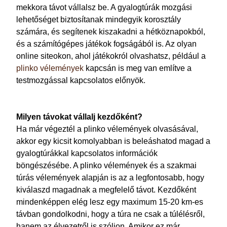
mekkora távot vállalsz be. A gyalogtúrák mozgási
lehetőséget biztosítanak mindegyik korosztály
számára, és segítenek kiszakadni a hétköznapokból,
és a számítógépes játékok fogságából is. Az olyan
online siteokon, ahol játékokról olvashatsz, például a
plinko vélemények
kapcsán is meg van említve a
testmozgással kapcsolatos előnyök.
Milyen távokat vállalj kezdőként?
Ha már végeztél a plinko vélemények olvasásával,
akkor egy kicsit komolyabban is beleáshatod magad a
gyalogtúrákkal kapcsolatos információk
böngészésébe. A plinko vélemények és a szakmai
túrás vélemények alapján is az a legfontosabb, hogy
kiválaszd magadnak a megfelelő távot. Kezdőként
mindenképpen elég lesz egy maximum 15-20 km-es
távban gondolkodni, hogy a túra ne csak a túlélésről,
hanem az élvezetről is szóljon. Amikor ez már