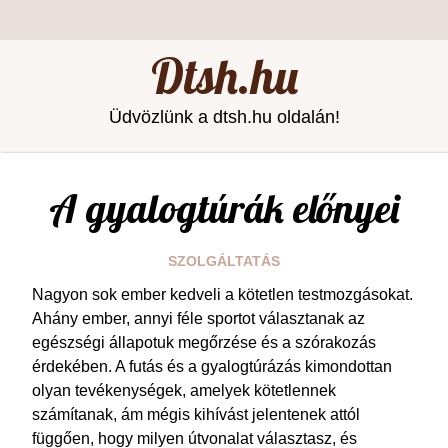
Dtsh.hu
Üdvözlünk a dtsh.hu oldalán!
A gyalogtúrák előnyei
SZOLGÁLTATÁS
Nagyon sok ember kedveli a kötetlen testmozgásokat.
Ahány ember, annyi féle sportot választanak az
egészségi állapotuk megőrzése és a szórakozás
érdekében. A futás és a gyalogtúrázás kimondottan
olyan tevékenységek, amelyek kötetlennek
számítanak, ám mégis kihívást jelentenek attól
függően, hogy milyen útvonalat választasz, és