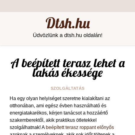
Dtsh.hu
Üdvözlünk a dtsh.hu oldalán!
A beépített terasz lehet a
lakás ékessége
SZOLGÁLTATÁS
Ha egy olyan helyiséget szeretne kialakítani az
otthonában, ami egész évben használható és
energiatakarékos, kérjen tanácsot a hozzáértő
szakemberektől, akik praktikus ötletekkel
szolgálhatnak! A
beépített terasz roppant előnyős
azoknak a személyeknek, akik sok időt töltenek a