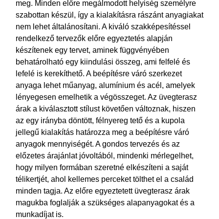
meg. Minden előre megálmodott helyiség személyre
szabottan készül, így a kialakításra rászánt anyagiakat
nem lehet általánosítani. A kiváló szakképesítéssel
rendelkező tervezők előre egyeztetés alapján
készítenek egy tervet, aminek függvényében
behatárolható egy kiindulási összeg, ami felfelé és
lefelé is kerekíthető. A beépítésre váró szerkezet
anyaga lehet műanyag, alumínium és acél, amelyek
lényegesen emelhetik a végösszeget. Az üvegterasz
árak a kiválasztott stílust követően változnak, hiszen
az egy irányba döntött, félnyereg tető és a kupola
jellegű kialakítás határozza meg a beépítésre váró
anyagok mennyiségét. A gondos tervezés és az
előzetes árajánlat jóvoltából, mindenki mérlegelhet,
hogy milyen formában szeretné elkészíteni a saját
télikertjét, ahol kellemes perceket tölthet el a család
minden tagja. Az előre egyeztetett üvegterasz árak
magukba foglalják a szükséges alapanyagokat és a
munkadíjat is.