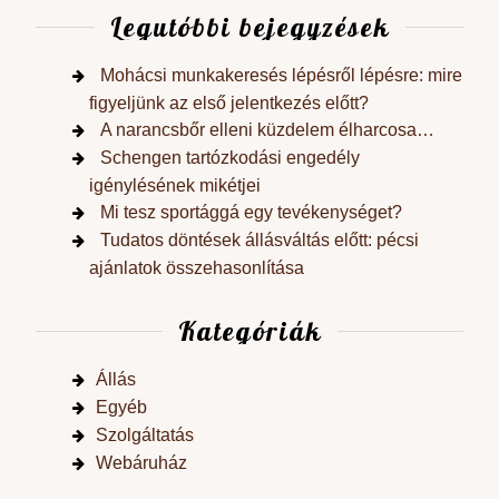
Legutóbbi bejegyzések
Mohácsi munkakeresés lépésről lépésre: mire
figyeljünk az első jelentkezés előtt?
A narancsbőr elleni küzdelem élharcosa…
Schengen tartózkodási engedély
igénylésének mikétjei
Mi tesz sportággá egy tevékenységet?
Tudatos döntések állásváltás előtt: pécsi
ajánlatok összehasonlítása
Kategóriák
Állás
Egyéb
Szolgáltatás
Webáruház