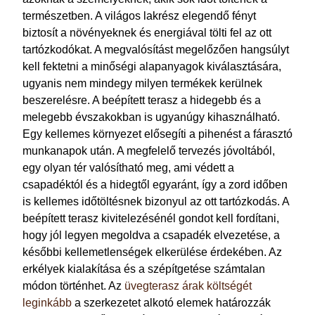
természetben. A világos lakrész elegendő fényt
biztosít a növényeknek és energiával tölti fel az ott
tartózkodókat. A megvalósítást megelőzően hangsúlyt
kell fektetni a minőségi alapanyagok kiválasztására,
ugyanis nem mindegy milyen termékek kerülnek
beszerelésre. A beépített terasz a hidegebb és a
melegebb évszakokban is ugyanúgy kihasználható.
Egy kellemes környezet elősegíti a pihenést a fárasztó
munkanapok után. A megfelelő tervezés jóvoltából,
egy olyan tér valósítható meg, ami védett a
csapadéktól és a hidegtől egyaránt, így a zord időben
is kellemes időtöltésnek bizonyul az ott tartózkodás. A
beépített terasz kivitelezésénél gondot kell fordítani,
hogy jól legyen megoldva a csapadék elvezetése, a
későbbi kellemetlenségek elkerülése érdekében. Az
erkélyek kialakítása és a szépítgetése számtalan
módon történhet.
Az
üvegterasz árak költségét
leginkább
a szerkezetet alkotó elemek határozzák